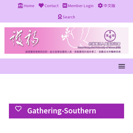
Home
Contact
Member Login
中文版
Search
Gathering-Southern