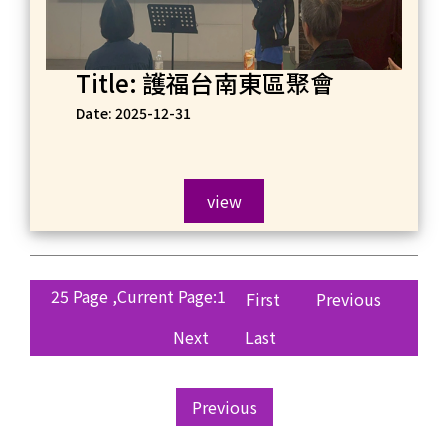
Title: 護福台南東區聚會
Date: 2025-12-31
view
25 Page
,
Current Page:1
First
Previous
Next
Last
Previous