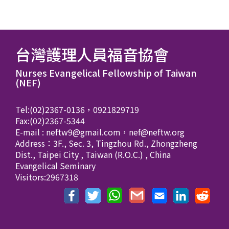
台灣護理人員福音協會
Nurses Evangelical Fellowship of Taiwan
(NEF)
Tel:(02)2367-0136，0921829719
Fax:(02)2367-5344
E-mail : neftw9@gmail.com，nef@neftw.org
Address：3F., Sec. 3, Tingzhou Rd., Zhongzheng
Dist., Taipei City , Taiwan (R.O.C.) , China
Evangelical Seminary
Visitors:2967318